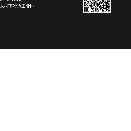
7-86227587
 1874845531
镇西联东村下沙边工业区