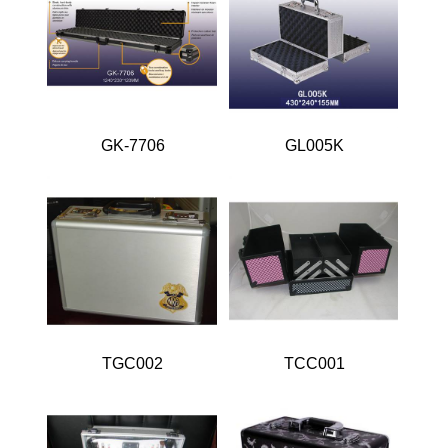
储藏箱
电脑公文箱
工具箱
软文箱
枪箱
一体成型纯铝
箱