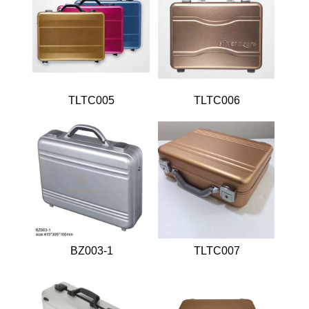
储藏箱
电脑公文箱
工具箱
软文箱
枪箱
一体成型纯铝
箱